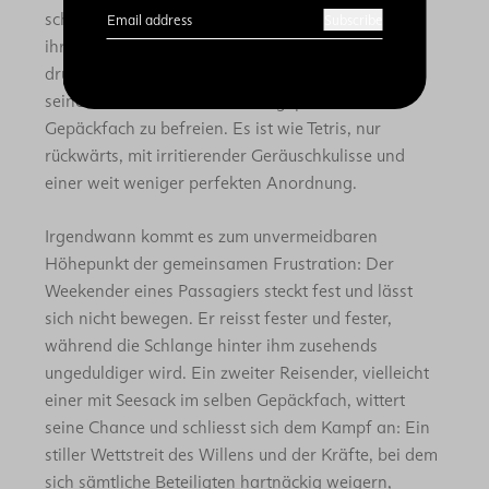
scheinen. Zu beobachten, wie die Passagiere mit
Email address
Subscribe
ihrem Gepäck ringen – ein Spektakel. Man zieht,
drückt, dreht und reisst und versucht verzweifelt,
seine Besitztümer aus dem vollgepackten
Gepäckfach zu befreien. Es ist wie Tetris, nur
rückwärts, mit irritierender Geräuschkulisse und
einer weit weniger perfekten Anordnung.
Irgendwann kommt es zum unvermeidbaren
Höhepunkt der gemeinsamen Frustration: Der
Weekender eines Passagiers steckt fest und lässt
sich nicht bewegen. Er reisst fester und fester,
während die Schlange hinter ihm zusehends
ungeduldiger wird. Ein zweiter Reisender, vielleicht
einer mit Seesack im selben Gepäckfach, wittert
seine Chance und schliesst sich dem Kampf an: Ein
stiller Wettstreit des Willens und der Kräfte, bei dem
sich sämtliche Beteiligten hartnäckig weigern,