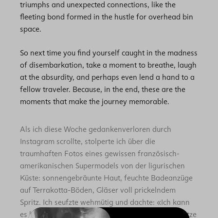
triumphs and unexpected connections, like the
fleeting bond formed in the hustle for overhead bin
space.
So next time you find yourself caught in the madness
of disembarkation, take a moment to breathe, laugh
at the absurdity, and perhaps even lend a hand to a
fellow traveler. Because, in the end, these are the
moments that make the journey memorable.
Als ich diese Woche gedankenverloren durch
Instagram scrollte, stolperte ich über die
traumhaften Fotos eines gewissen französisch-
amerikanischen Supermodels von der ligurischen
Küste: sonnengebräunte Haut, feuchte Badeanzüge
auf Terrakotta-Böden, Gläser voll prickelndem
Spritz. Ich seufzte wehmütig und dachte: «Ich kann
es kaum erwarten, wieder zu reisen.» Doch nun sitze