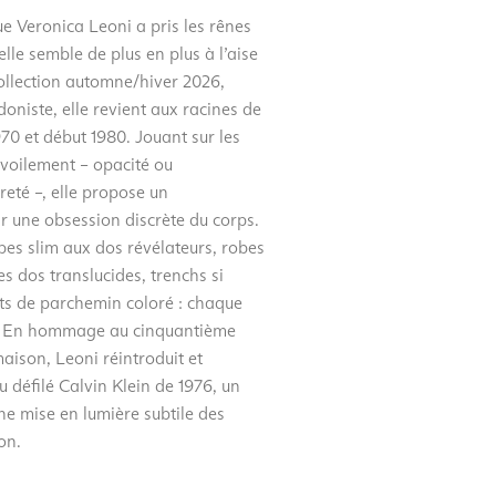
e Veronica Leoni a pris les rênes
elle semble de plus en plus à l’aise
collection automne/hiver 2026,
doniste, elle revient aux racines de
70 et début 1980. Jouant sur les
évoilement – opacité ou
reté –, elle propose un
r une obsession discrète du corps.
s slim aux dos révélateurs, robes
s dos translucides, trenchs si
its de parchemin coloré : chaque
ue. En hommage au cinquantième
aison, Leoni réintroduit et
u défilé Calvin Klein de 1976, un
e mise en lumière subtile des
on.