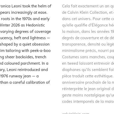
eronica Leoni took the helm of
Cela fait exactement un an qu
ppears increasingly at ease.
de Calvin Klein Collection, et 
 roots in the 1970s and early
dans cet univers. Pour cette 
Winter 2026 as Hedonistic
qu’elle qualifie d’Élégance hé
 varying degrees of coverage
la maison, dans les années 19
ucency, heft and lightness —
degrés de couverture et de d
shaped by a quiet obsession
transparence, densité ou légè
slim tailoring with peek-a-boo
minimalisme précis, nourri pa
ng sheer backsides, trench
Costumes sans manches, coupe
ed coloured parchment. In a
en tweed laissant entrevoir de
ary, Leoni reintroduced and
diaphanes qu’ils semblent fa
n 1976 runway jean — a
pièce traduit cette esthétiq
a than a careful calibration of
anniversaire prochain de la m
réinterprète le jean original d
geste moins nostalgique qu’un
codes intemporels de la mais