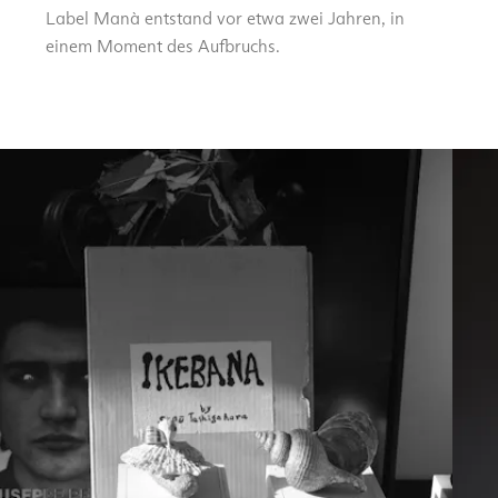
Label Manà entstand vor etwa zwei Jahren, in
einem Moment des Aufbruchs.