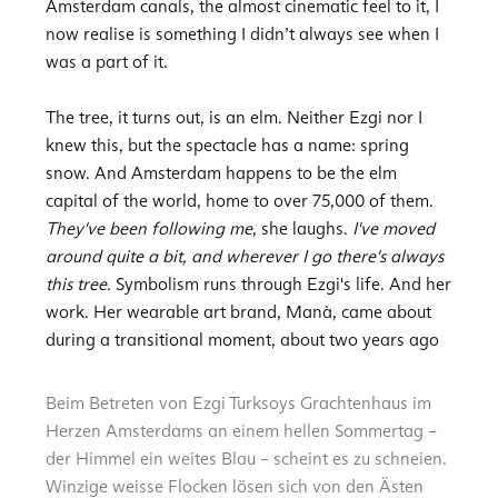
Amsterdam canals, the almost cinematic feel to it, I
now realise is something I didn’t always see when I
was a part of it.
The tree, it turns out, is an elm. Neither Ezgi nor I
knew this, but the spectacle has a name: spring
snow. And Amsterdam happens to be the elm
capital of the world, home to over 75,000 of them.
They've been following me
, she laughs.
I've moved
around quite a bit, and wherever I go there's always
this tree.
Symbolism runs through Ezgi's life. And her
work. Her wearable art brand, Manà, came about
during a transitional moment, about two years ago
Beim Betreten von Ezgi Turksoys Grachtenhaus im
Herzen Amsterdams an einem hellen Sommertag –
der Himmel ein weites Blau – scheint es zu schneien.
Winzige weisse Flocken lösen sich von den Ästen