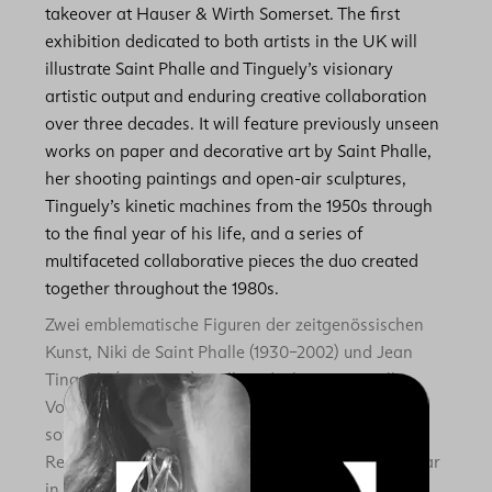
takeover at Hauser & Wirth Somerset. The first
exhibition dedicated to both artists in the UK will
illustrate Saint Phalle and Tinguely’s visionary
artistic output and enduring creative collaboration
over three decades. It will feature previously unseen
works on paper and decorative art by Saint Phalle,
her shooting paintings and open-air sculptures,
Tinguely’s kinetic machines from the 1950s through
to the final year of his life, and a series of
multifaceted collaborative pieces the duo created
together throughout the 1980s.
Zwei emblematische Figuren der zeitgenössischen
Kunst, Niki de Saint Phalle (1930–2002) und Jean
Tinguely (1925–1991), stellten die konventionellen
Vorstellungen von Kunst in Frage und wurden
sowohl in ihrem Leben als auch in ihrer Kunst von
Rebellion angetrieben. Nun wird das ikonische Paar
in einer umfassenden Ausstellung bei Hauser &