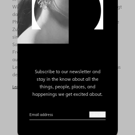
Wirth Somerset wieder vereint. Die Ausstellung zeigt
das visionäre künstlerische Schaffen von Saint
Phalle und Tinguely sowie ihre langjährige kreative
Zusammenarbeit über drei Jahrzehnte. Zu sehen
sind Werke auf Papier und dekorative Kunst von
Saint Phalle, ihre Schiessbilder und
Freiluftskulpturen, Tinguelys kinetische Maschinen
aus den 1950er-Jahren bis zum letzten Jahr seines
Lebens sowie eine Reihe gemeinsamer Arbeiten aus
Subscribe to our newsletter and
den 1980er-Jahren.
stay in the know about all the
things, people, places, and
Learn more
happenings we get excited about.
Email address
Subscribe