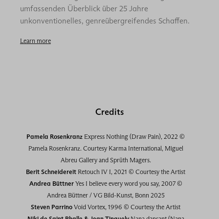
umfassenden Überblick über 25 Jahre
unkonventionelles, genreübergreifendes Schaffen.
Learn more
Credits
Pamela Rosenkranz
Express Nothing (Draw Pain), 2022 ©
Pamela Rosenkranz. Courtesy Karma International, Miguel
Abreu Gallery and Sprüth Magers.
Berit Schneidereit
Retouch IV I, 2021 © Courtesy the Artist
Andrea Büttner
Yes I believe every word you say, 2007 ©
Andrea Büttner / VG Bild-Kunst, Bonn 2025
Steven Parrino
Void Vortex, 1996 © Courtesy the Artist
Niki de Saint Phalle & Jean Tinguely
Nana dansant (Nana