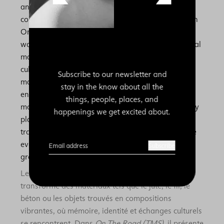
and found objects into vibrant compositions that
connect memory, identity, and cultural exchange. In
On The Road (TMS), Barrington presents collaged
wall hangings painted on burlap, depicting Carnival
masquerade figures drawn from his Caribbean
cultural roots. Stitched and composed into the
Subscribe to our newsletter and
material, these figures evoke both the exuberant
stay in the know about all the
energy of Carnival and deeper histories of
things, people, places, and
movement and identity. The exhibition’s title hereby
happenings we get excited about.
plays on multiple meanings, reflecting not only
travel and mobility as lived experience but also the
evolving life of the works themselves as they have
Email address
Subscribe
grown across different contexts.
Le travail d’Álvaro Barrington (né en 1983)
transforme des matériaux tels que le jute, le fil, le
béton ou les objets trouvés en compositions
vibrantes, où mémoire, identité et échanges culturels
se rencontrent. Dans
On The Road (TMS)
, il présente