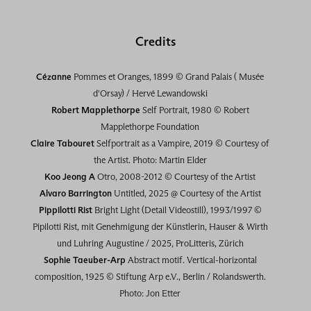
Credits
Cézanne
Pommes et Oranges, 1899 © Grand Palais ( Musée
d'Orsay) / Hervé Lewandowski
Robert Mapplethorpe
Self Portrait, 1980 © Robert
Mapplethorpe Foundation
Claire Tabouret
Selfportrait as a Vampire, 2019 © Courtesy of
the Artist. Photo: Martin Elder
Koo Jeong A
Otro, 2008-2012 © Courtesy of the Artist
Alvaro Barrington
Untitled, 2025 @ Courtesy of the Artist
Pippilotti Rist
Bright Light (Detail Videostill), 1993/1997 ©
Pipilotti Rist, mit Genehmigung der Künstlerin, Hauser & Wirth
und Luhring Augustine / 2025, ProLitteris, Zürich
Sophie Taeuber-Arp
Abstract motif. Vertical-horizontal
composition, 1925 © Stiftung Arp e.V., Berlin / Rolandswerth.
Photo: Jon Etter