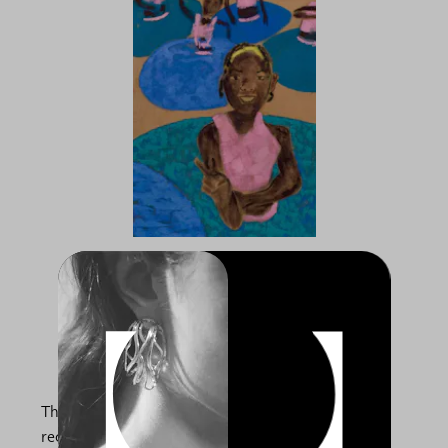
Alvaro Barrington. On The Road
Thaddaeus Ropac, Villa Kast,
Salzburg
24.01.2026
-
21.03.2026
The work of Álvaro Barrington (b. 1983)
reconfigures materials like burlap, yarn, concrete,