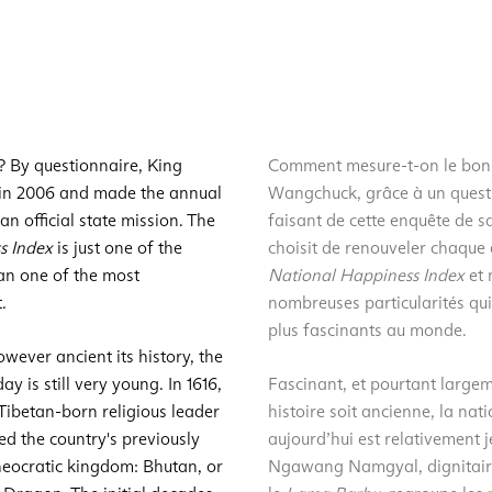
 By questionnaire, King
Comment mesure-t-on le bonhe
in 2006 and made the annual
Wangchuck, grâce à un questio
n official state mission. The
faisant de cette enquête de sa
s Index
is just one of the
choisit de renouveler chaque
an one of the most
National Happiness Index
et 
.
nombreuses particularités qui
plus fascinants au monde.
wever ancient its history, the
y is still very young. In 1616,
Fascinant, et pourtant large
betan-born religious leader
histoire soit ancienne, la nat
ied the country's previously
aujourd’hui est relativement 
theocratic kingdom: Bhutan, or
Ngawang Namgyal, dignitaire