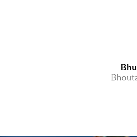
Bhu
Bhouta