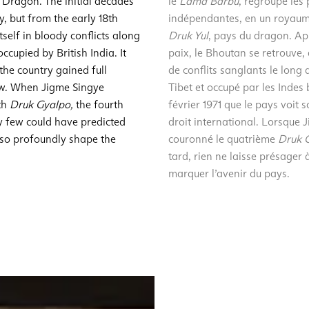
Dragon. The initial decades
le
Lama Barbu
, regroupe les 
y, but from the early 18th
indépendantes, en un royaume
self in bloody conflicts along
Druk Yul
, pays du dragon. Ap
ccupied by British India. It
paix, le Bhoutan se retrouve, 
 the country gained full
de conflits sanglants le long 
aw. When Jigme Singye
Tibet et occupé par les Indes 
th
Druk Gyalpo,
the fourth
février 1971 que le pays voit
ly few could have predicted
droit international. Lorsque
 so profoundly shape the
couronné le quatrième
Druk 
tard, rien ne laisse présager 
marquer l’avenir du pays.