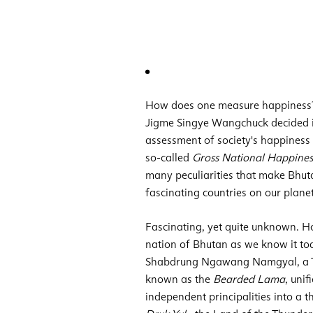
How does one measure happiness?
Jigme Singye Wangchuck decided 
assessment of society's happiness a
so-called
Gross National Happines
many peculiarities that make Bhut
fascinating countries on our planet
Fascinating, yet quite unknown. Ho
nation of Bhutan as we know it toda
Shabdrung Ngawang Namgyal, a Ti
known as the
Bearded Lama
, unif
independent principalities into a 