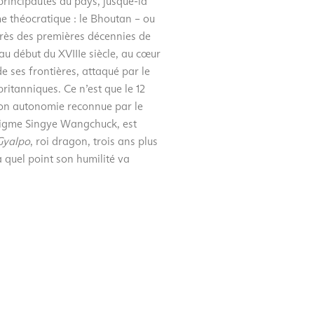
principautés du pays, jusque-là
 théocratique : le Bhoutan – ou
rès des premières décennies de
au début du XVIIIe siècle, au cœur
de ses frontières, attaqué par le
britanniques. Ce n’est que le 12
 son autonomie reconnue par le
 Jigme Singye Wangchuck, est
Gyalpo
, roi dragon, trois ans plus
à quel point son humilité va