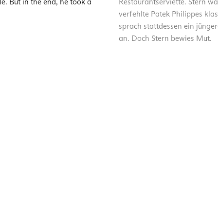
le. But in the end, he took a
Restaurantserviette. Stern w
verfehlte Patek Philippes kla
sprach stattdessen ein jünger
an. Doch Stern bewies Mut.