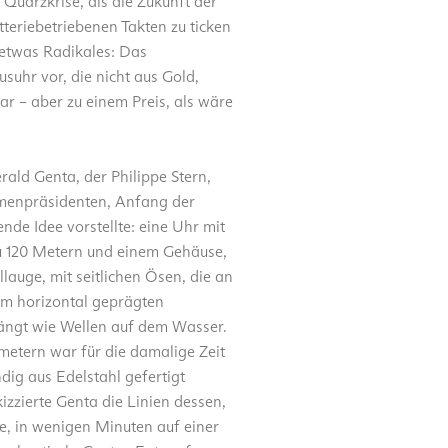
Quarzkrise, als die Zukunft der
teriebetriebenen Takten zu ticken
 etwas Radikales: Das
suhr vor, die nicht aus Gold,
ar – aber zu einem Preis, als wäre
ald Genta, der Philippe Stern,
menpräsidenten, Anfang der
de Idee vorstellte: eine Uhr mit
zu 120 Metern und einem Gehäuse,
llauge, mit seitlichen Ösen, die an
em horizontal geprägten
nfängt wie Wellen auf dem Wasser.
metern war für die damalige Zeit
ndig aus Edelstahl gefertigt
zzierte Genta die Linien dessen,
te, in wenigen Minuten auf einer