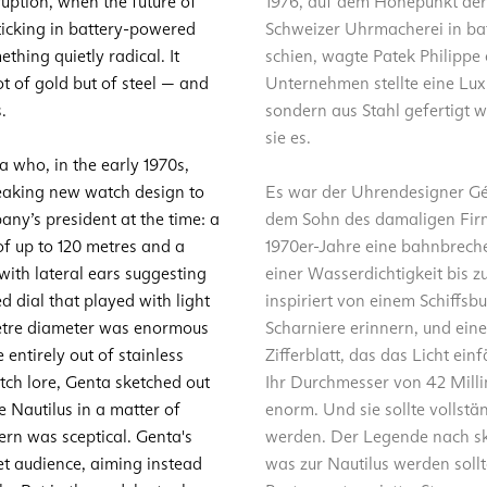
sruption, when the future of
1976, auf dem Höhepunkt der 
icking in battery-powered
Schweizer Uhrmacherei in bat
thing quietly radical. It
schien, wagte Patek Philippe
t of gold but of steel — and
Unternehmen stellte eine Luxu
.
sondern aus Stahl gefertigt w
sie es.
 who, in the early 1970s,
eaking new watch design to
Es war der Uhrendesigner Gér
any’s president at the time: a
dem Sohn des damaligen Fir
of up to 120 metres and a
1970er-Jahre eine bahnbrechen
 with lateral ears suggesting
einer Wasserdichtigkeit bis 
 dial that played with light
inspiriert von einem Schiffsbu
imetre diameter was enormous
Scharniere erinnern, und ein
 entirely out of stainless
Zifferblatt, das das Licht ei
tch lore, Genta sketched out
Ihr Durchmesser von 42 Milli
 Nautilus in a matter of
enorm. Und sie sollte vollstä
ern was sceptical. Genta's
werden. Der Legende nach ski
et audience, aiming instead
was zur Nautilus werden soll