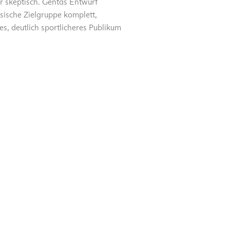
ar skeptisch. Gentas Entwurf
ssische Zielgruppe komplett,
es, deutlich sportlicheres Publikum