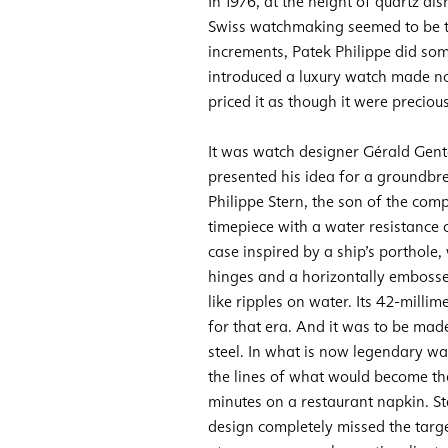
In 1976, at the height of quartz di
Swiss watchmaking seemed to be t
increments, Patek Philippe did some
introduced a luxury watch made no
priced it as though it were precious
It was watch designer Gérald Genta
presented his idea for a groundbr
Philippe Stern, the son of the comp
timepiece with a water resistance 
case inspired by a ship’s porthole,
hinges and a horizontally embossed
like ripples on water. Its 42-mill
for that era. And it was to be made
steel. In what is now legendary wa
the lines of what would become the
minutes on a restaurant napkin. St
design completely missed the targ